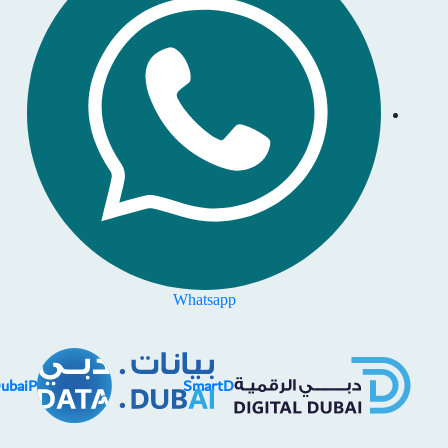
Whatsapp
DubaiP
SmartD